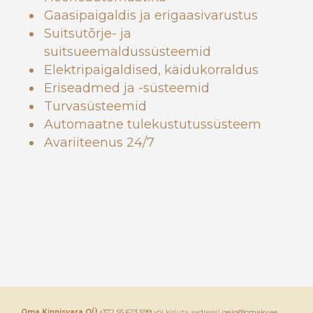
Gaasipaigaldis ja erigaasivarustus
Suitsutõrje- ja
suitsueemaldussüsteemid
Elektripaigaldised, käidukorraldus
Eriseadmed ja -süsteemid
Turvasüsteemid
Automaatne tulekustutussüsteem
Avariiteenus 24/7
Oma Kinnisvara OÜ
+
372 55 623 599
või kirjuta aadressil
geio@omakv.ee