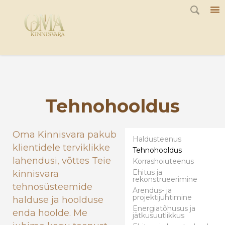
G-JQ7Q1F8K44
Tehnohooldus
Oma Kinnisvara pakub
Haldusteenus
klientidele terviklikke
Tehnohooldus
lahendusi, võttes Teie
Korrashoiuteenus
Ehitus ja
kinnisvara
rekonstrueerimine
tehnosüsteemide
Arendus- ja
projektijuhtimine
halduse ja hoolduse
Energiatõhusus ja
enda hoolde. Me
jätkusuutlikkus