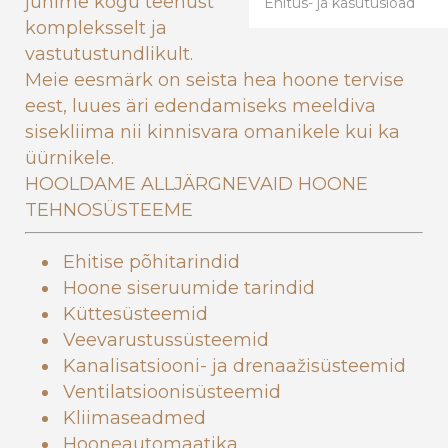
juhime kogu teenust
Ehitus- ja kasutusload
kompleksselt ja
vastutustundlikult.
Meie eesmärk on seista hea hoone tervise
eest, luues äri edendamiseks meeldiva
sisekliima nii kinnisvara omanikele kui ka
üürnikele.
HOOLDAME ALLJÄRGNEVAID HOONE
TEHNOSÜSTEEME
Ehitise põhitarindid
Hoone siseruumide tarindid
Küttesüsteemid
Veevarustussüsteemid
Kanalisatsiooni- ja drenaažisüsteemid
Ventilatsioonisüsteemid
Kliimaseadmed
Hooneautomaatika