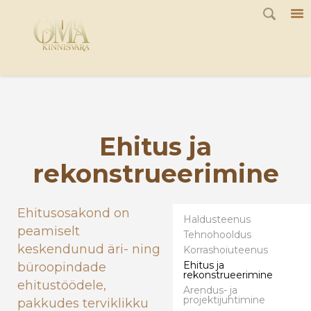
G-JQ7Q1F8K44
Ehitus ja
rekonstrueerimine
Ehitusosakond on
Haldusteenus
peamiselt
Tehnohooldus
keskendunud äri- ning
Korrashoiuteenus
Ehitus ja
büroopindade
rekonstrueerimine
ehitustöödele,
Arendus- ja
projektijuhtimine
pakkudes terviklikku