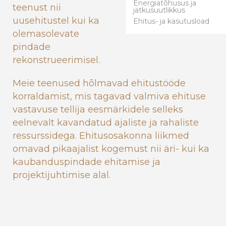
Energiatõhusus ja
teenust nii
jätkusuutlikkus
uusehitustel kui ka
Ehitus- ja kasutusload
olemasolevate
pindade
rekonstrueerimisel.
Meie teenused hõlmavad ehitustööde
korraldamist, mis tagavad valmiva ehituse
vastavuse tellija eesmärkidele selleks
eelnevalt kavandatud ajaliste ja rahaliste
ressurssidega. Ehitusosakonna liikmed
omavad pikaajalist kogemust nii äri- kui ka
kaubanduspindade ehitamise ja
projektijuhtimise alal.